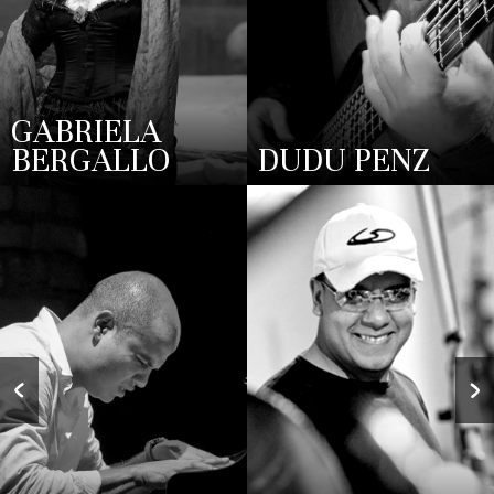
GABRIELA
BERGALLO
DUDU PENZ
Anterior
S