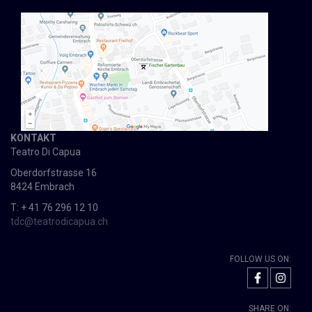
KONTAKT
Teatro Di Capua
Oberdorfstrasse 16
8424 Embrach
T: + 41 76 296 12 10
tdc@teatrodicapua.ch
FOLLOW US ON:
SHARE ON: