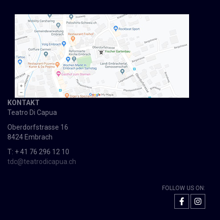
KONTAKT
Teatro Di Capua
Oberdorfstrasse 16
8424 Embrach
T: + 41 76 296 12 10
tdc@teatrodicapua.ch
FOLLOW US ON: