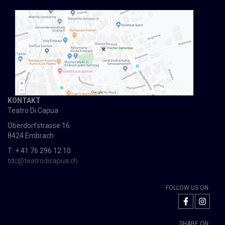
KONTAKT
Teatro Di Capua
Oberdorfstrasse 16
8424 Embrach
T: + 41 76 296 12 10
tdc@teatrodicapua.ch
FOLLOW US ON:
SHARE ON: