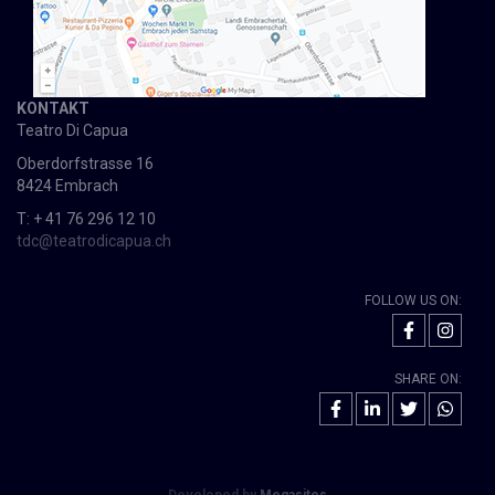
KONTAKT
Teatro Di Capua
Oberdorfstrasse 16
8424 Embrach
T: + 41 76 296 12 10
tdc@teatrodicapua.ch
FOLLOW US ON:
SHARE ON: