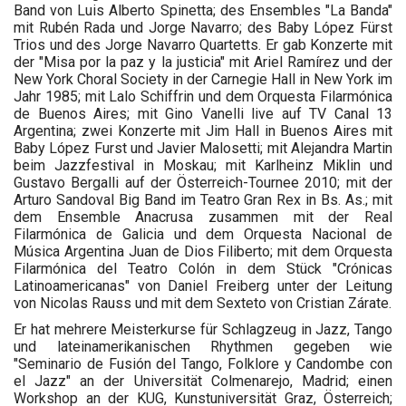
Band von Luis Alberto Spinetta; des Ensembles "La Banda"
mit Rubén Rada und Jorge Navarro; des Baby López Fürst
Trios und des Jorge Navarro Quartetts. Er gab Konzerte mit
der "Misa por la paz y la justicia" mit Ariel Ramírez und der
New York Choral Society in der Carnegie Hall in New York im
Jahr 1985; mit Lalo Schiffrin und dem Orquesta Filarmónica
de Buenos Aires; mit Gino Vanelli live auf TV Canal 13
Argentina; zwei Konzerte mit Jim Hall in Buenos Aires mit
Baby López Furst und Javier Malosetti; mit Alejandra Martin
beim Jazzfestival in Moskau; mit Karlheinz Miklin und
Gustavo Bergalli auf der Österreich-Tournee 2010; mit der
Arturo Sandoval Big Band im Teatro Gran Rex in Bs. As.; mit
dem Ensemble Anacrusa zusammen mit der Real
Filarmónica de Galicia und dem Orquesta Nacional de
Música Argentina Juan de Dios Filiberto; mit dem Orquesta
Filarmónica del Teatro Colón in dem Stück "Crónicas
Latinoamericanas" von Daniel Freiberg unter der Leitung
von Nicolas Rauss und mit dem Sexteto von Cristian Zárate.
Er hat mehrere Meisterkurse für Schlagzeug in Jazz, Tango
und lateinamerikanischen Rhythmen gegeben wie
"Seminario de Fusión del Tango, Folklore y Candombe con
el Jazz" an der Universität Colmenarejo, Madrid; einen
Workshop an der KUG, Kunstuniversität Graz, Österreich;