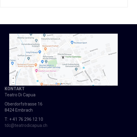
KONTAKT
Teatro Di Capua
Oberdorfstrasse 16
8424 Embrach
T: + 41 76 296 12 10
tdc@teatrodicapua.ch