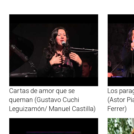
Cartas de amor que se
Los para
queman (Gustavo Cuchi
(Astor Pi
Leguizamón/ Manuel Castilla)
Ferrer)