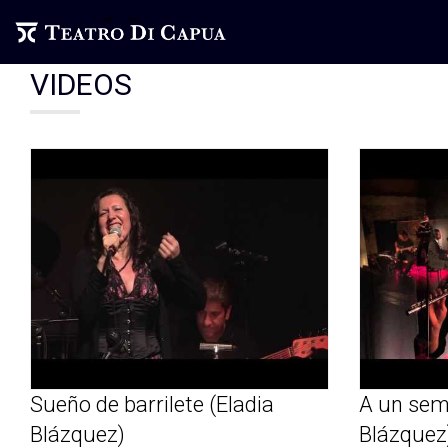
VIDEOS
Sueño de barrilete (Eladia
A un sem
Blázquez)
Blázquez