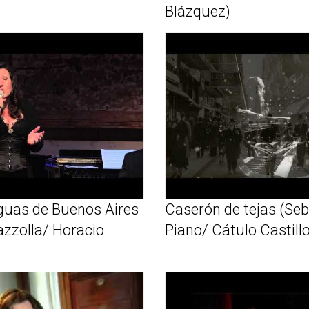
Blázquez)
guas de Buenos Aires
Caserón de tejas (Se
azzolla/ Horacio
Piano/ Cátulo Castillo