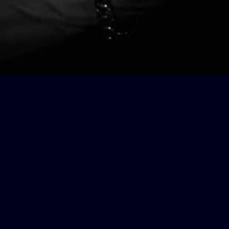
Projects
KONTAKT
Teatro Di Capua
Oberdorfstrasse
8424 Embrach
T: + 41 76 296 1