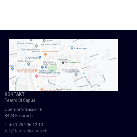
Projects
KONTAKT
Teatro Di Capua
Oberdorfstrasse 16
8424 Embrach
T: + 41 76 296 12 10
tdc@teatrodicapua.ch