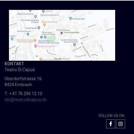
KONTAKT
Teatro Di Capua
Oberdorfstrasse 16
8424 Embrach
T: + 41 76 296 12 10
tdc@teatrodicapua.ch
FOLLOW US ON: