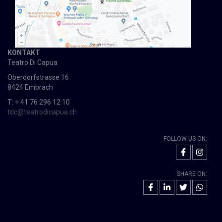
KONTAKT
Teatro Di Capua
Oberdorfstrasse 16
8424 Embrach
T: + 41 76 296 12 10
tdc@teatrodicapua.ch
FOLLOW US ON:
SHARE ON: