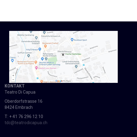
KONTAKT
Teatro Di Capua
Oberdorfstrasse 16
8424 Embrach
T: + 41 76 296 12 10
tdc@teatrodicapua.ch