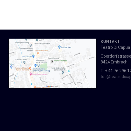
KONTAKT
Teatro Di Capua
Oberdorfstrasse
8424 Embrach
T: + 41 76 296 1
tdc@teatrodica