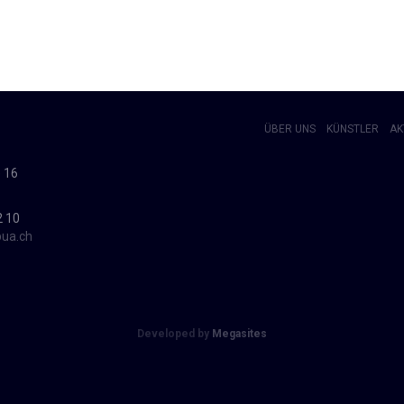
ÜBER UNS
KÜNSTLER
AK
 16
2 10
pua.ch
Developed by
Megasites