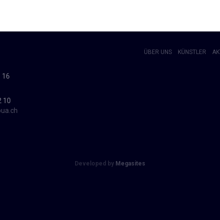
ÜBER UNS
KÜNSTLER
AK
 16
2 10
pua.ch
Developed by
Megasites