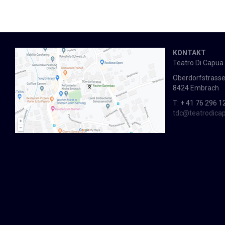
KONTAKT
Teatro Di Capua
Oberdorfstrasse
8424 Embrach
T: + 41 76 296 1
tdc@teatrodica