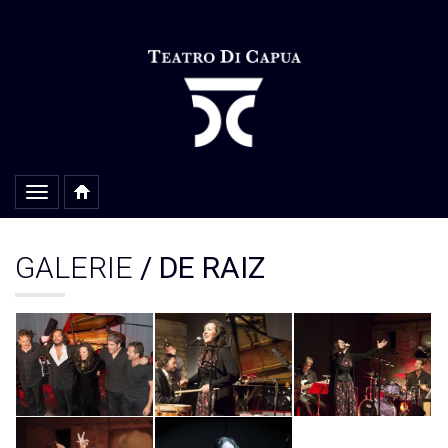
Alterar
navegação
GALERIE
/ DE RAIZ