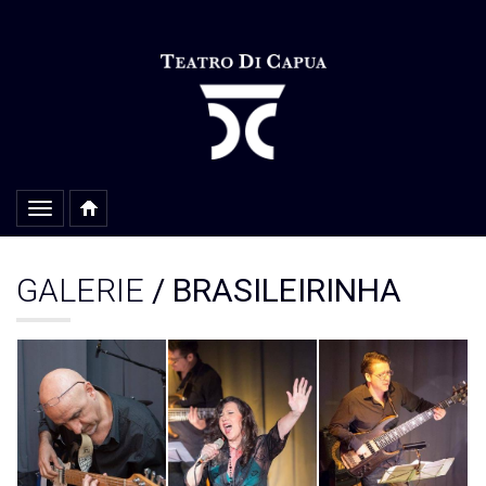
Alterar
navegação
GALERIE
/ BRASILEIRINHA