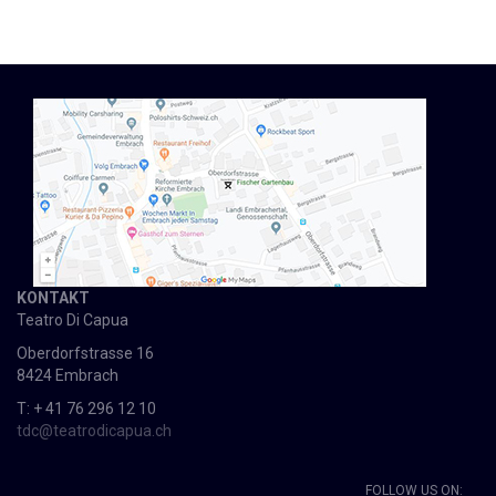
KONTAKT
Teatro Di Capua
Oberdorfstrasse 16
8424 Embrach
T: + 41 76 296 12 10
tdc@teatrodicapua.ch
FOLLOW US ON: