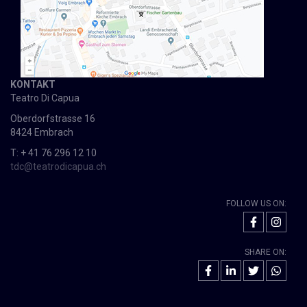
KONTAKT
Teatro Di Capua
Oberdorfstrasse 16
8424 Embrach
T: + 41 76 296 12 10
tdc@teatrodicapua.ch
FOLLOW US ON:
SHARE ON: