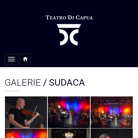
Alterar
navegação
GALERIE
/ SUDACA