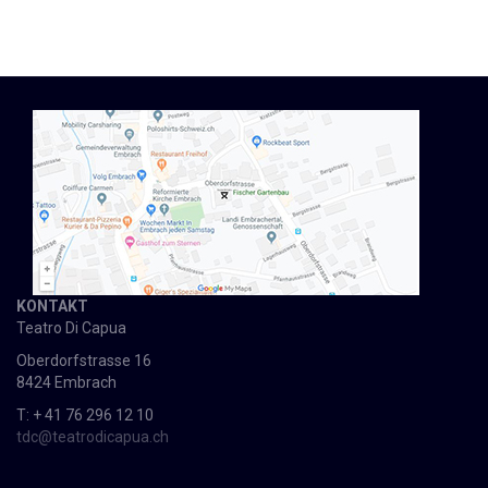
KONTAKT
Teatro Di Capua
Oberdorfstrasse 16
8424 Embrach
T: + 41 76 296 12 10
tdc@teatrodicapua.ch